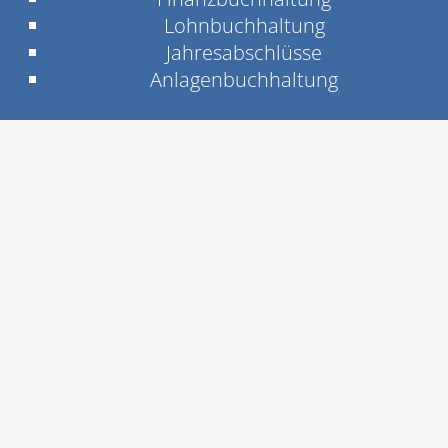
Lohnbuchhaltung
Jahresabschlüsse
Anlagenbuchhaltung
Ihre Ideen und unser Wissen
bringen Ihnen Sicherheit und
Erfolg!
Die Steuerberaterkanzlei Dirk Lehmann in
Uetze heißt Sie herzlich willkommen.
Verschaffen Sie sich auf unseren Seiten einen
Überblick über unser Leistungsspektrum.
Wer findet sich heute noch im Steuerdschungel